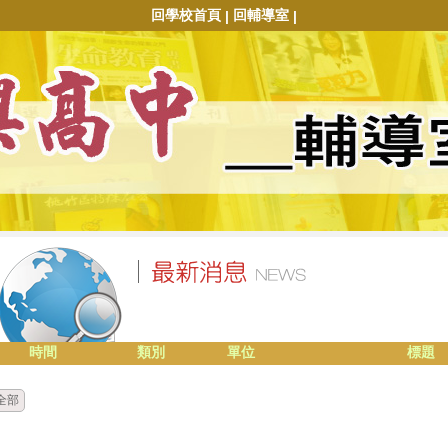
回學校首頁
回輔導室
|
|
時間
類別
單位
標題
全部