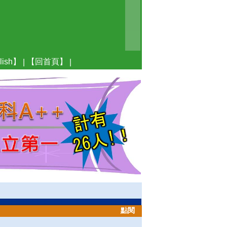
ish】
【回首頁】
|
|
點閱