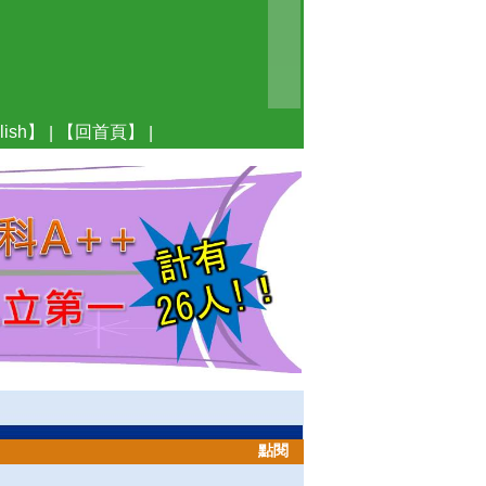
ish】
【回首頁】
|
|
點閱