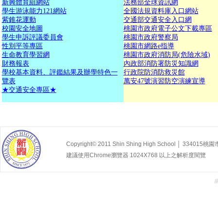
新興體育組網站
法務部全球資訊網
學生游泳能力121網站
全國法規資料庫入口網站
紫錐花運動
交通部交通安全入口網
校園安全地圖
桃園市政府電子公文下載專區
學生申訴評議委員會
桃園市政府警察局
性別平等專區
桃園市網路e指導
生命教育學習網
桃園市政府消防局(危險水域)
財務報表
內政部消防署防災知識網
學校基本資料、評鑑結果及辦學特色一
行政院防消防救災館
覽表
萬安47號演習防空演練宣導
★
交通安全專區★
Copyright© 2011 Shin Shing High School │ 33
建議使用Chrome瀏覽器 1024X768 以上之解析度閱覽