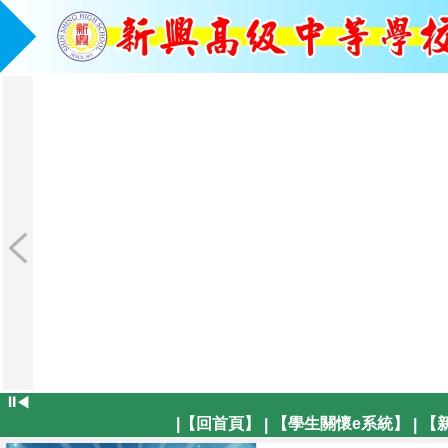
⏸
◀
|【回首頁】
【學生關懷e系統】
【
|
|