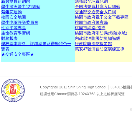
新興體育組網站
法務部全球資訊網
學生游泳能力121網站
全國法規資料庫入口網站
紫錐花運動
交通部交通安全入口網
校園安全地圖
桃園市政府電子公文下載專區
學生申訴評議委員會
桃園市政府警察局
性別平等專區
桃園市網路e指導
生命教育學習網
桃園市政府消防局(危險水域)
財務報表
內政部消防署防災知識網
學校基本資料、評鑑結果及辦學特色一
行政院防消防救災館
覽表
萬安47號演習防空演練宣導
★
交通安全專區★
Copyright© 2011 Shin Shing High School │ 33
建議使用Chrome瀏覽器 1024X768 以上之解析度閱覽