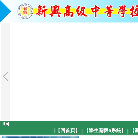
⏸
◀
|【回首頁】
【學生關懷e系統】
【
|
|