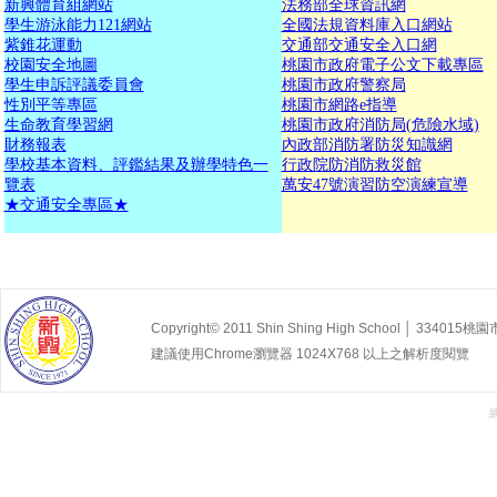
新興體育組網站
法務部全球資訊網
學生游泳能力121網站
全國法規資料庫入口網站
紫錐花運動
交通部交通安全入口網
校園安全地圖
桃園市政府電子公文下載專區
學生申訴評議委員會
桃園市政府警察局
性別平等專區
桃園市網路e指導
生命教育學習網
桃園市政府消防局(危險水域)
財務報表
內政部消防署防災知識網
學校基本資料、評鑑結果及辦學特色一
行政院防消防救災館
覽表
萬安47號演習防空演練宣導
★
交通安全專區★
Copyright© 2011 Shin Shing High School │ 33
建議使用Chrome瀏覽器 1024X768 以上之解析度閱覽