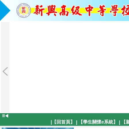
⏸
◀
|【回首頁】
【學生關懷e系統】
【
|
|