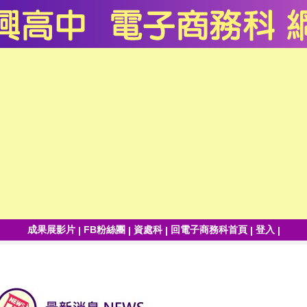
成果展影片
FB粉絲團
資處科
回電子商務科首頁
登入
|
|
|
|
|